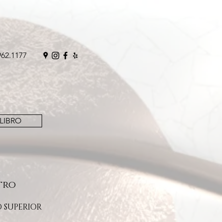
962.1177
LIBRO
tro
O SUPERIOR