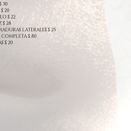
$ 30
$ 20
LO $ 22
 $ 28
ADURAS LATERALES $ 25
 COMPLETA $ 80
S $ 20