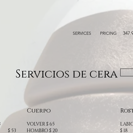
347.
SERVICES
PRICING
Servicios de cera
Cuerpo
Ros
3
VOLVER $ 65
LABI
$ 53
HOMBRO $ 20
$ 18